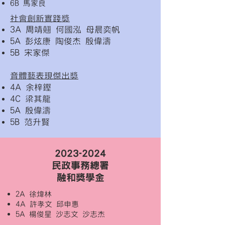
6B 馬家良
社會創新實踐獎
3A 周靖翹 何國泓 母晨奕帆
5A 彭炫康 陶俊杰 殷偉濤
5B 宋家傑
音體藝表現傑出獎
4A 余梓鏗
4C 梁其龍
5A 殷偉濤
5B 范升賢
2023-2024
民政事務總署
融和獎學金
2A 徐煒林
4A 許孝文 邱申惠
5A 楊俊星 沙志文 沙志杰