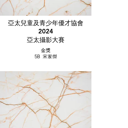
亞太兒童及青少年優才協會
2024
亞太攝影大賽
金獎
5B 宋家傑