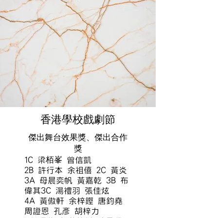
香港學校戲劇節
傑出舞台效果獎、傑出合作
獎
1C 梁栢峯 曾信凱
2B 許行本 余祖僖
2C 黃炎
3A 母晨奕帆 黃嘉乾 3B 布
偉其3C 湯禮羽 張佳炫
4A 黃傲軒 余梓鏗 唐鈞堯
周證恩 孔彥 胡梓力