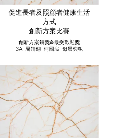
促進長者及照顧者健康生活
方式
創新方案比賽
創新方案銅獎&最受歡迎獎
3A 周靖翹 何國泓 母晨奕帆