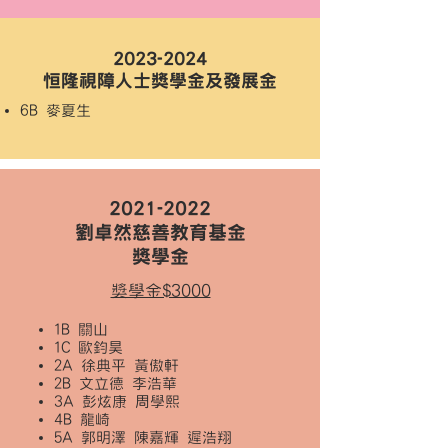
2023-2024
恒隆視障人士獎學金及發展金
6B 麥夏生
2021-2022
劉卓然慈善教育基金
獎學金
獎學金$3000
1B 關山
1C 歐鈞昊
2A 徐典平 黃傲軒
2B 文立德 李浩華
3A 彭炫康
周學熙
4B 龍崎
5A 郭明澤 陳嘉輝 遲浩翔