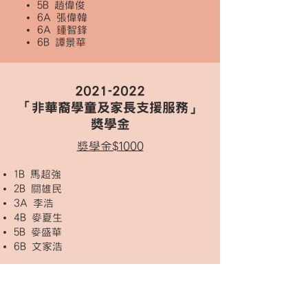
5B 趙偉俊
6A 張偉韓
6A 鍾智鋒
6B 譚景華
2021-2022
「非華裔學童及家長支援服務」
獎學金
獎學金$1000
1B 馬超強
2B 關雄民
3A 李浩
4B 麥夏生
5B 麥盛華
6B 文家浩
2021-2022
百仁．愛計劃助學金