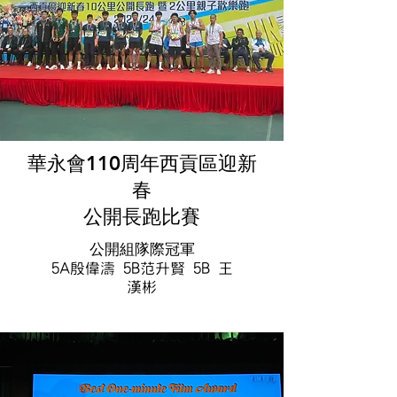
華永會110周年西貢區迎新
春
公開長跑比賽
公開組隊際冠軍
5A殷偉濤 5B范升賢 5B 王
漢彬