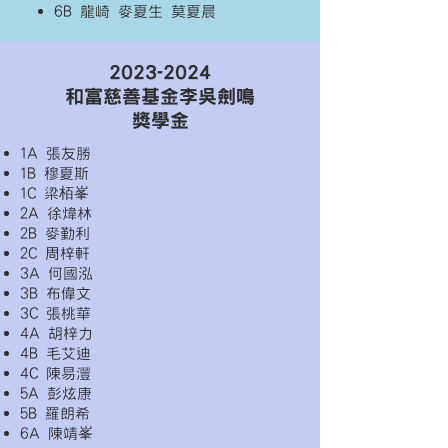
6B 龍崎
麥夏生
莫夏晨
2023-2024
和富慈善基金李吳劍鳴
獎學金
1A 張友勝
1B 穆夏斯
1C 梁栢峯
2A 徐煒林
2B 麥勤利
2C 周梓軒
3A 何國泓
3B 布偉文
3C 張桃華
4A 胡梓力
4B 毛艾迪
4C 陳易灃
5A 彭炫康
5B 羅朗希
6A 陳靖峯