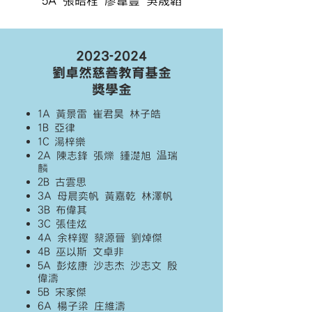
5A 張皓程 廖葦豐 吳晟韜
2023-2024
劉卓然慈善教育基金
獎學金
1A
黃景雷
崔君昊
林子皓
1B
亞律
1C
湯梓樂
2A
陳志鋒
張爍 鍾濋旭
温瑞
麟
2B
古雲思
3A
母晨奕帆 黃嘉乾
林澤帆
3B
布偉其
3C
張佳炫
4A
余梓鏗
蔡源晉
劉焯傑
4B
巫以斯 文卓非
5A
彭炫康
沙志杰
沙志文 殷
偉濤
5B
宋家傑
6A 楊子梁
庄維濤