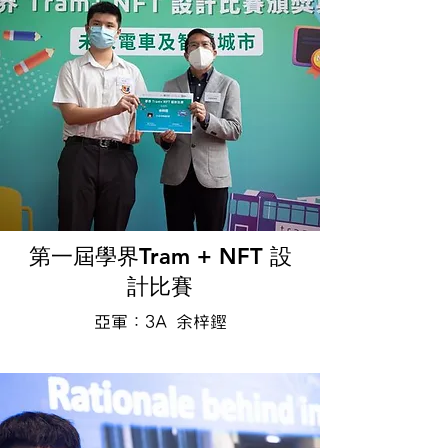
第一屆學界Tram + NFT 設
計比賽
亞軍：3A 余梓鏗