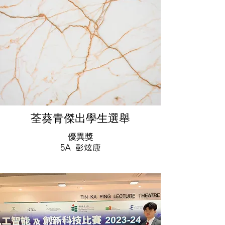
荃葵青傑出學生選舉
優異獎
5A 彭炫康