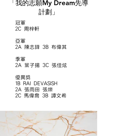
「我的志願My Dream先導
計劃」
冠軍
2C
周梓軒
亞軍
2A 陳志鋒
3B
布偉其
季軍
2A 葉子揚
3C 張佳炫
優異獎
1B RAI DEVASISH
2A 張雨田 張爍
2C 馬偉喬
3B
​
譚文希