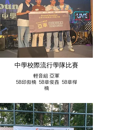
中學校際流行學隊比賽
輕音組 亞軍
5B邱傲楠 5B章俊鑫 5B章樺
楠