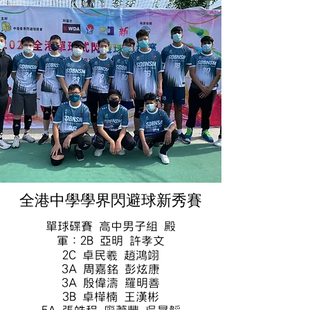
全港中學學界閃避球新秀賽
單球碟賽 高中男子組 殿
軍：2B 亞明 許孝文
2C 卓民羲 趙鴻翊
3A 周嘉銘 彭炫康
3A 殷偉濤 羅明善
3B 卓樺楠 王漢彬