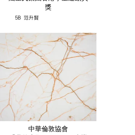
獎
5B 范升賢
中華倫敦協會