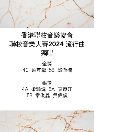
香港聯校音樂協會
聯校音樂大賽2024 流行曲
獨唱
金獎
4C 梁其龍 5B 邱傲楠
銀獎
4A 梁瀚煒 5A 廖葦江
5B 章俊鑫 吳偉俊