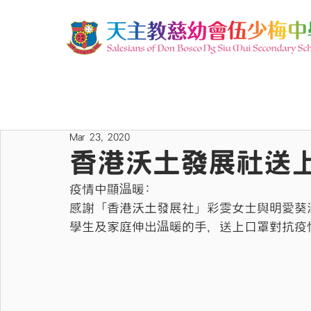
Mar 23, 2020
香港沃土發展社送
疫情中顯温暖: 
感謝「香港沃土發展社」彩雯女士與明愛葵
學生及家庭伸出温暖的手，送上口罩對抗疫