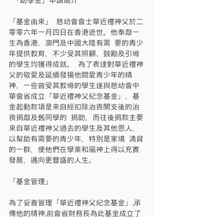
 「助學金」申請簡介 
「基金由來」 慈幼會會士華近禮神父於二
零零六年一月四日在香港逝世。他奉獻一
生為香港、澳門及中國大陸有需 要的青少
年提供教育，不少受其照顧、鼓勵及引導
的學生均獲得成就。 為了表達對華近禮神
父的敬愛及延續發揚他關愛青少年的精
神，一些曾受其教導的學生遂與慈幼會中 
華會省成立「華近禮神父紀念基金」，基
金起動款項是來自經扣除治喪開支後的治
喪捐獻及舊同學的 捐助，而往後捐款主要
來自華近禮神父過去的學生及其他恩人，
以幫助有需要的青少年，特別是家境 清貧
的一群，使他們在學業和屬神上得以充實
發展，邁向更豐盛的人生。 
「基金管理」
為了妥善管理「華近禮神父紀念基金」,承
傳他的精神,前會省財務長為此基金成立了