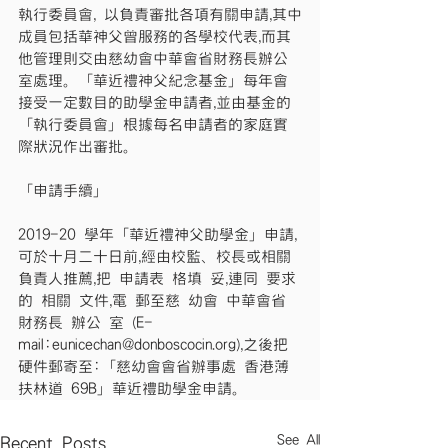
執行委員會, 以負責審批各項有關申請,其中
成員包括華神父曾服務的各學校代表,而其
他管理則交由慈幼會中華會省財務長辦公
室處理。「華近禮神父紀念基金」每年會
接受一定數目的助學金申請者,並由基金的
「執行委員會」根據每名申請者的家庭實
際狀況作出審批。
「申請手續」
2019-20 學年「華近禮神父助學金」申請,
可於十月二十日前,經由校監、校長或相關
負責人推薦,把 申請表 格填 妥,連同 要求
的 相關 文件,電 郵至慈 幼會 中華會省 
財務長 辦公 室 (E-
mail:eunicechan@donboscocin.org),之後把
硬件郵寄至:「慈幼會會省辦事處 香港薄
扶林道 69B」華近禮助學金申請。
See All
Recent Posts