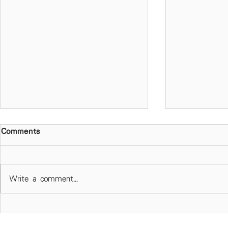
Comments
Write a comment...
春風化雨 作育英才 天主教慈
校長專欄 -
幼會伍少梅中學第四十五屆畢
階段設目標