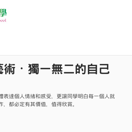
藝術・獨一無二的自己
。
體表達個人情緒和感受，更讓同學明白每一個人就
作，都必定有其價值，值得欣賞。