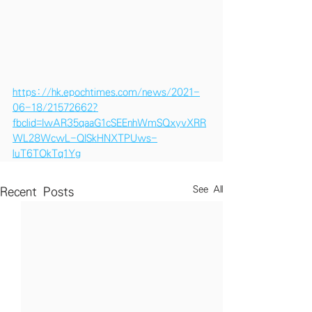
https://hk.epochtimes.com/news/2021-
06-18/21572662?
fbclid=IwAR35qaaG1cSEEnhWmSQxyvXRR
WL28WcwL-QISkHNXTPUws-
luT6TOkTq1Yg
See All
Recent Posts