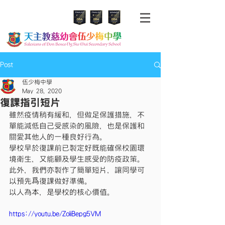
Post
伍少梅中學
May 28, 2020
復課指引短片
雖然疫情稍有緩和，但做足保護措施，不
單能減低自己受感染的風險，也是保護和
關愛其他人的一種良好行為。
學校早於復課前已製定好既能確保校園環
境衛生，又能顧及學生感受的防疫政策。
此外，我們亦製作了簡單短片，讓同學可
以預先爲復課做好準備。
以人為本，是學校的核心價值。
https://youtu.be/ZoliBepg5VM