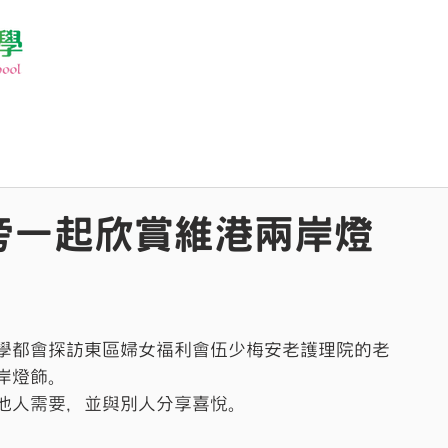
旁一起欣賞維港兩岸燈
學都會探訪東區婦女福利會伍少梅安老護理院的老
岸燈飾。
他人需要，並與別人分享喜悅。