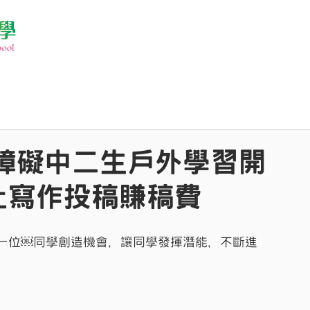
寫障礙中二生戶外學習開
上寫作投稿賺稿費
一位￼同學創造機會，讓同學發揮潛能，不斷進