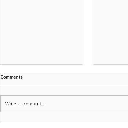
Comments
Write a comment...
春風化雨 作育英才 天主教慈
校長專欄 -
幼會伍少梅中學第四十五屆畢
階段設目標