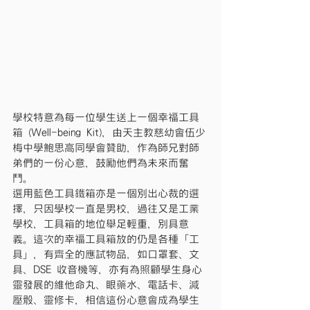
學校特意為每一位學生送上一個幸福工具
箱 (Well-being Kit)，由天主教慈幼會伍少
梅中學鮑思高同學會贊助，作為師兄對師
弟們的一份心意，鼓勵他們為未來而奮
鬥。
選用藍色工具鐵箱亦是一個別出心裁的選
擇，只因學校一直是男校，過往又是工業
學校，工具箱的地位舉足輕重，別具意
義。這次的幸福工具箱放的仍是各種「工
具」，有齊全的應試物品，如口罩套、文
具、DSE 收音機等，亦有為照顧學生身心
靈發展的維他命丸、眼藥水、電話卡、減
壓骰、靈修卡，相信這份心意會成為學生