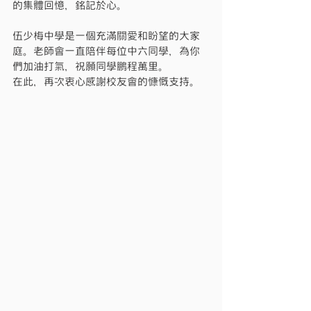
的集體回憶，銘記於心。
伍少梅中學是一個充滿關愛和盼望的大家
庭。老師會一直陪伴每位中六同學，為你
們加油打氣，祝願同學鵬程萬里。
在此，再次衷心感謝校友會的慷慨支持。