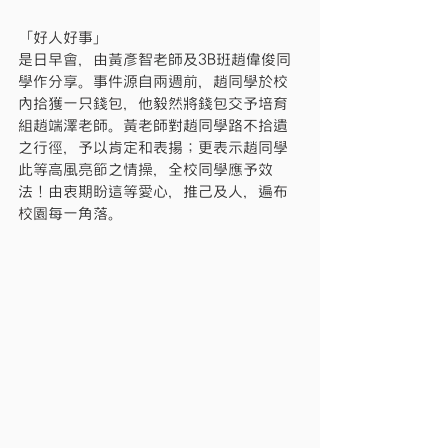
「好人好事」
是日早會，由黃彥智老師及3B班趙偉俊同
學作分享。事件源自兩週前，趙同學於校
內拾獲一只錢包，他毅然將錢包交予培育
組趙端澤老師。黃老師對趙同學路不拾遺
之行徑，予以肯定和表揚；更表示趙同學
此等高風亮節之情操，全校同學應予效
法！由衷期盼這等愛心，推己及人，遍布
校園每一角落。